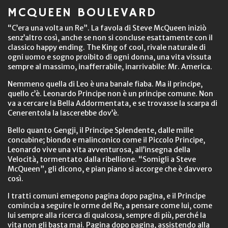
MCQUEEN BOULEVARD
“C’era una volta un Re”. La favola di Steve McQueen iniziò
senz’altro così, anche se non si concluse esattamente con il
classico happy ending. The King of cool, rivale naturale di
ogni uomo e sogno proibito di ogni donna, una vita vissuta
sempre al massimo, inafferrabile, inarrivabile: Mr. America.
Nemmeno quella di Leo è una banale fiaba. Ma il principe,
quello c’è. Leonardo Principe non è un principe comune. Non
va a cercare la Bella Addormentata, e se trovasse la scarpa di
Cenerentola la lascerebbe dov’è.
Bello quanto Gengji, il Principe Splendente, dalle mille
concubine; biondo e malinconico come il Piccolo Principe,
Leonardo vive una vita avventurosa, all’insegna della
Velocità, tormentato dalla ribellione. “Somigli a Steve
McQueen”, gli dicono, e pian piano si accorge che è davvero
così.
I tratti comuni emegono pagina dopo pagina, e il Principe
comincia a seguire le orme del Re, a pensare come lui, come
lui sempre alla ricerca di qualcosa, sempre di più, perché la
vita non gli basta mai. Pagina dopo pagina, assistendo alla